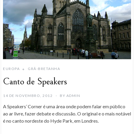
EUROPA
GRÃ-BRETANHA
Canto de Speakers
14 DE NOVEMBRO, 2012
BY
ADMIN
A
Speakers’ Corner
é uma área onde podem falar em público
ao ar livre, fazer debate e discussão. O original e o mais notável
é no canto nordeste do
Hyde Park
, em Londres.