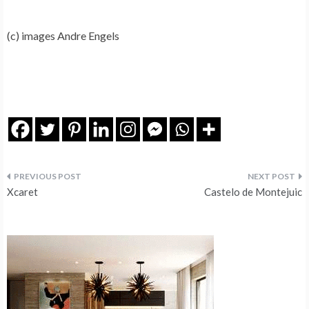
(c) images Andre Engels
Navegação
Xcaret
Castelo de Montejuic
de
artigos