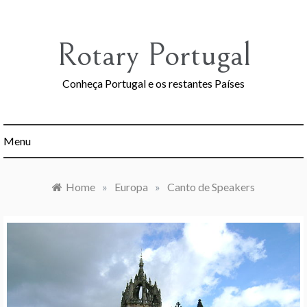
Skip
to
content
Rotary Portugal
Conheça Portugal e os restantes Países
Menu
Home
»
Europa
»
Canto de Speakers