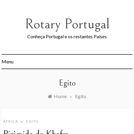
Skip
to
content
Rotary Portugal
Conheça Portugal e os restantes Países
Menu
Egito
Home
»
Egito
ÁFRICA
EGITO