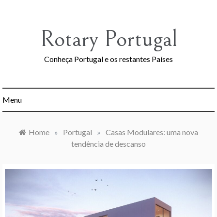
Skip
to
content
Rotary Portugal
Conheça Portugal e os restantes Países
Menu
Home
»
Portugal
»
Casas Modulares: uma nova
tendência de descanso