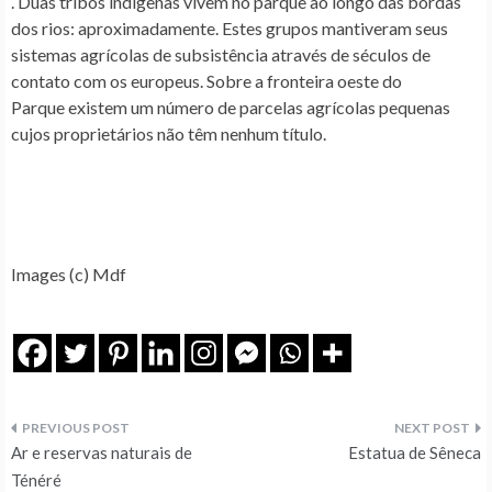
. Duas tribos indígenas vivem no parque ao longo das bordas
dos rios: aproximadamente. Estes grupos mantiveram seus
sistemas agrícolas de subsistência através de séculos de
contato com os europeus. Sobre a fronteira oeste do
Parque existem um número de parcelas agrícolas pequenas
cujos proprietários não têm nenhum título.
Images (c) Mdf
Navegação
Ar e reservas naturais de
Estatua de Sêneca
de
Ténéré