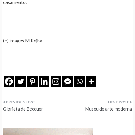
casamento.
(c) images M.Rejha
Navegação
Glorieta de Bécquer
Museu de arte moderna
de
artigos