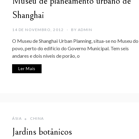
Museu de planeamento urbano de
Shanghai
14 DE NOVEMBRO, 2012
BY
ADMIN
O Museu de Shanghai Urban Planning, situa-se no Museu do
povo, perto do edifício do Governo Municipal. Tem seis
andares e dois níveis de porão, o
Ler Mais
ÁSIA
CHINA
Jardins botânicos