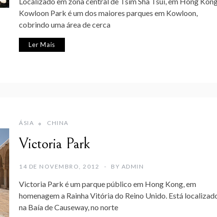
Localizado em zona central de Tsim Sha Tsui, em Hong Kong
Kowloon Park é um dos maiores parques em Kowloon,
cobrindo uma área de cerca
Ler Mais
ÁSIA
CHINA
Victoria Park
14 DE NOVEMBRO, 2012
BY
ADMIN
Victoria Park é um parque público em Hong Kong, em
homenagem a Rainha Vitória do Reino Unido. Está localizad
na Baía de Causeway, no norte