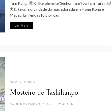
Tam Kung (譚公, literalmente ‘Senhor Tam’) ou Tam Tai Sin (
大仙) é uma divindade do mar, adorada em Hong Kong e
Macau. Em lendas folclóricas
Ler Mais
ÁSIA
CHINA
Mosteiro de Tashihunpo
14 DE NOVEMBRO, 2012
BY
ADMIN