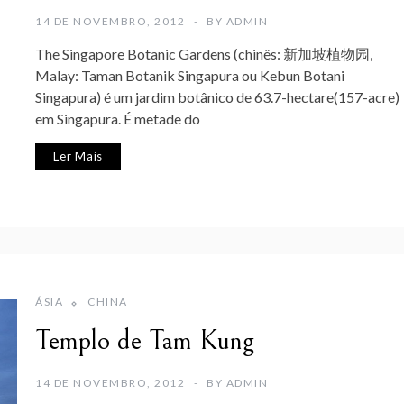
14 DE NOVEMBRO, 2012
BY
ADMIN
The Singapore Botanic Gardens (chinês: 新加坡植物园,
Malay: Taman Botanik Singapura ou Kebun Botani
Singapura) é um jardim botânico de 63.7-hectare(157-acre)
em Singapura. É metade do
Ler Mais
ÁSIA
CHINA
Templo de Tam Kung
14 DE NOVEMBRO, 2012
BY
ADMIN