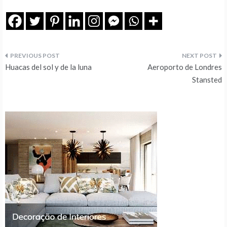
Navegação
Huacas del sol y de la luna
Aeroporto de Londres
de
Stansted
artigos