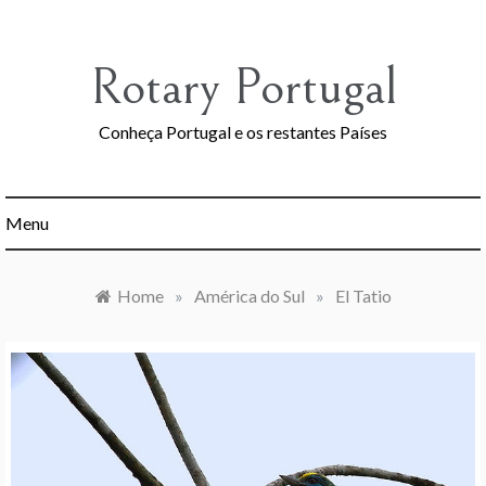
Skip
to
content
Rotary Portugal
Conheça Portugal e os restantes Países
Menu
Home
»
América do Sul
»
El Tatio