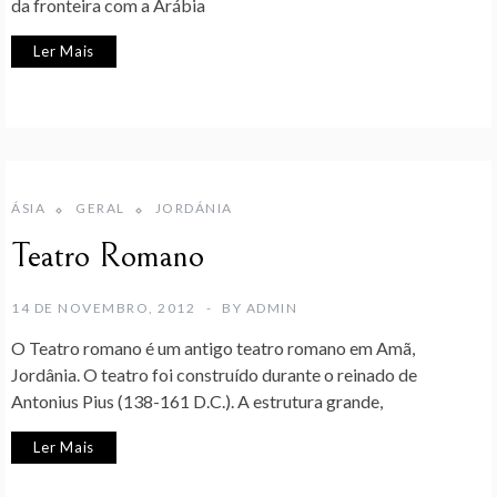
da fronteira com a Arábia
Ler Mais
ÁSIA
GERAL
JORDÁNIA
Teatro Romano
14 DE NOVEMBRO, 2012
BY
ADMIN
O Teatro romano é um antigo teatro romano em Amã,
Jordânia. O teatro foi construído durante o reinado de
Antonius Pius (138-161 D.C.). A estrutura grande,
Ler Mais