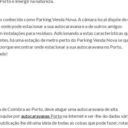
Porto e imergir na natureza.
to conhecido como Parking Venda Nova. A câmara local dispõe de
 onde pode estacionar a sua autocaravana e a de outros amigos
instalações para resíduos. Adicionando a estas características q
entes, há uma estação de metro perto do Parking Venda Nova se qu
o porque encontrar onde estacionar a sua autocaravana no Porto,
ado!
a de Coimbra ao Porto, deve alugar uma autocaravana de alta
esquise por
autocaravanas
Porto
na internet e ser-lhe-ão dadas vár
blicação lhe dê uma ideia de todas as coisas que pode fazer, rota