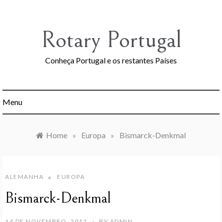
Skip
to
content
Rotary Portugal
Conheça Portugal e os restantes Países
Menu
Home
»
Europa
»
Bismarck-Denkmal
ALEMANHA
EUROPA
Bismarck-Denkmal
14 DE NOVEMBRO, 2012
BY
ADMIN