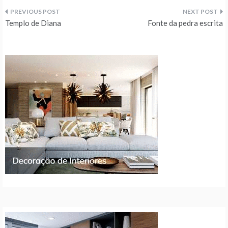
Navegação
Templo de Diana
Fonte da pedra escrita
de
artigos