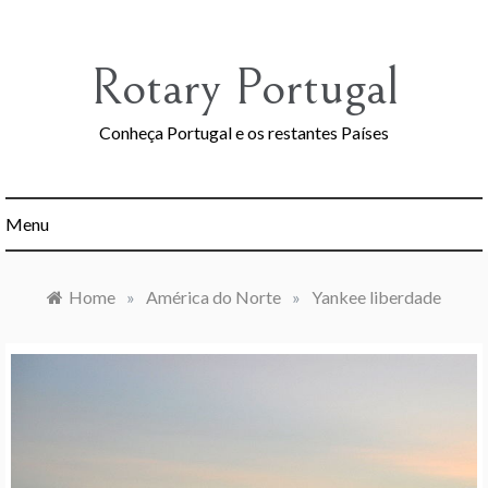
Skip
to
content
Rotary Portugal
Conheça Portugal e os restantes Países
Menu
Home
»
América do Norte
»
Yankee liberdade