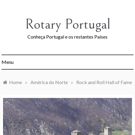
Skip
to
content
Rotary Portugal
Conheça Portugal e os restantes Países
Menu
Home
»
América do Norte
»
Rock and Roll Hall of Fame