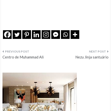
Navegação
Centro de Muhammad Ali
Nezu Jinja santuário
de
artigos