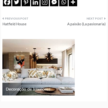
Navegação
Hatfield House
A paixão (La pasionaria)
de
artigos