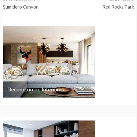
Navegação
Sumidero Canyon
Red Rocks Park
de
artigos