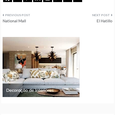
Navegação
National Mall
El Hatillo
de
artigos