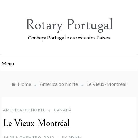
Skip
to
content
Rotary Portugal
Conheça Portugal e os restantes Países
Menu
Home
»
América do Norte
»
Le Vieux-Montréal
AMÉRICA DO NORTE
CANADÁ
Le Vieux-Montréal
14 DE NOVEMBRO, 2012
BY
ADMIN