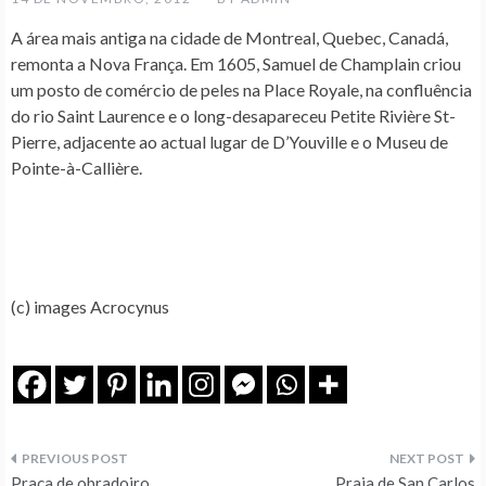
A área mais antiga na cidade de Montreal, Quebec, Canadá,
remonta a Nova França. Em 1605, Samuel de Champlain criou
um posto de comércio de peles na Place Royale, na confluência
do rio Saint Laurence e o long-desapareceu Petite Rivière St-
Pierre, adjacente ao actual lugar de D’Youville e o Museu de
Pointe-à-Callière.
(c) images Acrocynus
Navegação
Praça de obradoiro
Praia de San Carlos