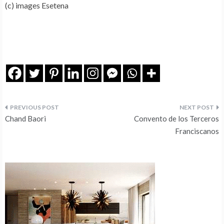
(c) images Esetena
Navegação
Chand Baori
Convento de los Terceros
de
Franciscanos
artigos