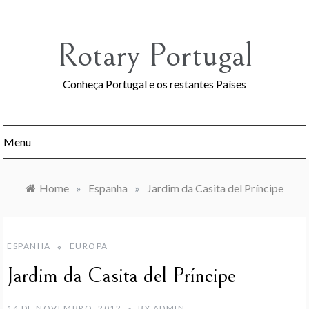
Skip
to
content
Rotary Portugal
Conheça Portugal e os restantes Países
Menu
Home
»
Espanha
»
Jardim da Casita del Príncipe
ESPANHA
EUROPA
Jardim da Casita del Príncipe
14 DE NOVEMBRO, 2012
BY
ADMIN