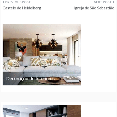
Navegação
Castelo de Heidelberg
Igreja de São Sebastião
de
artigos