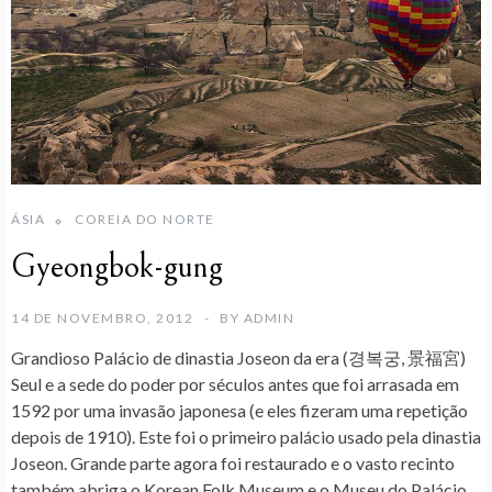
ÁSIA
COREIA DO NORTE
Gyeongbok-gung
14 DE NOVEMBRO, 2012
BY
ADMIN
Grandioso Palácio de dinastia Joseon da era (경복궁, 景福宮)
Seul e a sede do poder por séculos antes que foi arrasada em
1592 por uma invasão japonesa (e eles fizeram uma repetição
depois de 1910). Este foi o primeiro palácio usado pela dinastia
Joseon. Grande parte agora foi restaurado e o vasto recinto
também abriga o
Korean Folk Museum
e o
Museu do Palácio