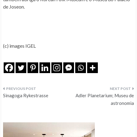
de Joseon.
(c) images IGEL
Navegação
Sinagoga Rykestrasse
Adler Planetarium; Museu de
de
astronomia
artigos