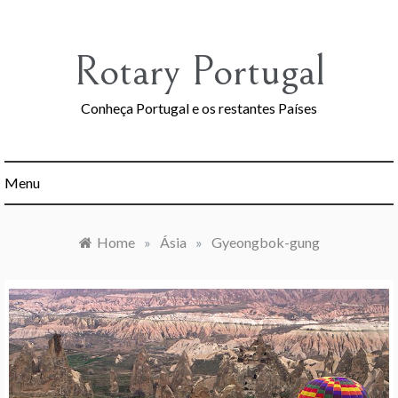
Skip
to
content
Rotary Portugal
Conheça Portugal e os restantes Países
Menu
Home
»
Ásia
»
Gyeongbok-gung