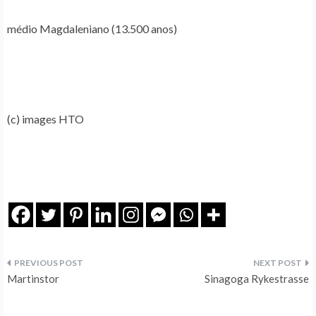
médio Magdaleniano (13.500 anos)
(c) images HTO
Navegação
Martinstor
Sinagoga Rykestrasse
de