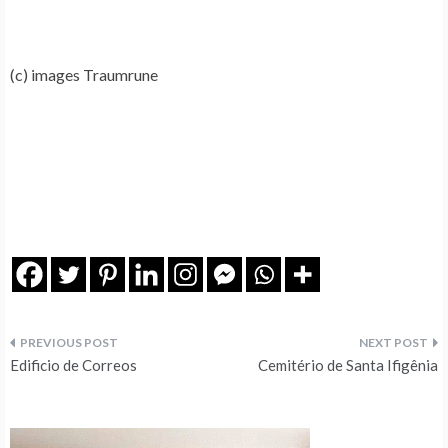
(c) images Traumrune
Navegação
Edificio de Correos
Cemitério de Santa Ifigênia
de
artigos