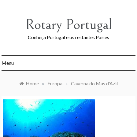
Skip
to
content
Rotary Portugal
Conheça Portugal e os restantes Países
Menu
Home
»
Europa
»
Caverna do Mas d’Azil