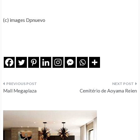
(c) images Dpnuevo
Navegação
Mall Megaplaza
Cemitério de Aoyama Reien
de
artigos